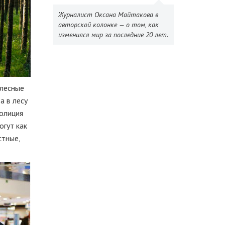
Журналист Оксана Майтакова в
авторской колонке — о том, как
изменился мир за последние 20 лет.
 лесные
а в лесу
полиция
огут как
стные,