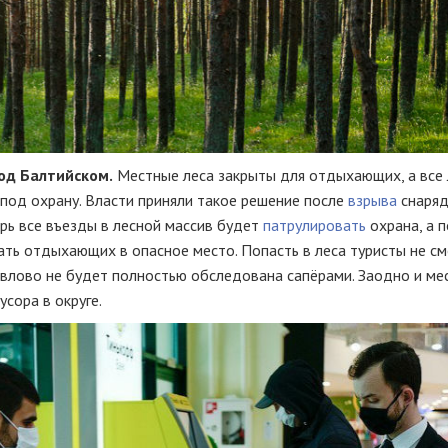
од Балтийском.
Местные леса закрыты для отдыхающих, а все
 под охрану. Власти приняли такое решение после
взрыва
снаряд
рь все въезды в лесной массив будет
патрулировать
охрана, а 
ать отдыхающих в опасное место. Попасть в леса туристы не см
авлово не будет полностью обследована сапёрами. Заодно и ме
сора в округе.