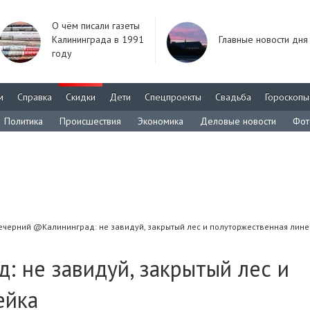
О чём писали газеты
Калининграда в 1991
Главные новости дня
году
м
Справка
Скидки
Дети
Спецпроекты
Свадьба
Гороскопы
Политика
Происшествия
Экономика
Деловые новости
Фот
ечерний @Калининград: не завидуй, закрытый лес и полуторжественная лине
 не завидуй, закрытый лес и
ейка