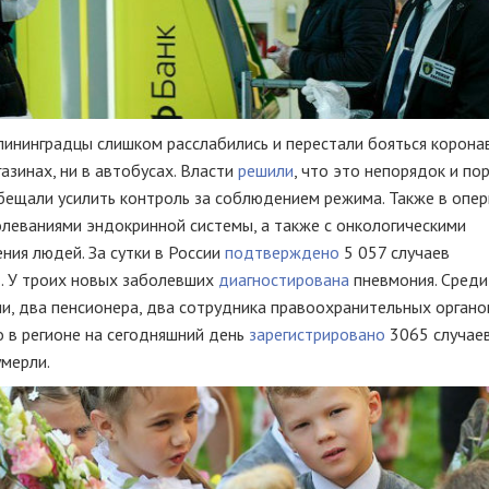
лининградцы слишком расслабились и перестали бояться коронав
азинах, ни в автобусах. Власти
решили
, что это непорядок и по
ообещали усилить контроль за соблюдением режима. Также в опе
леваниями эндокринной системы, а также с онкологическими
ния людей. За сутки в России
подтверждено
5 057 случаев
1. У троих новых заболевших
диагностирована
пневмония. Среди
и, два пенсионера, два сотрудника правоохранительных органо
о в регионе на сегодняшний день
зарегистрировано
3065 случае
умерли.