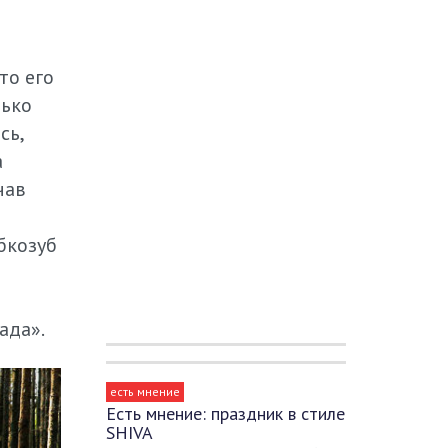
то его
лько
сь,
а
чав
бкозуб
ада».
есть мнение
Есть мнение: праздник в стиле
SHIVA