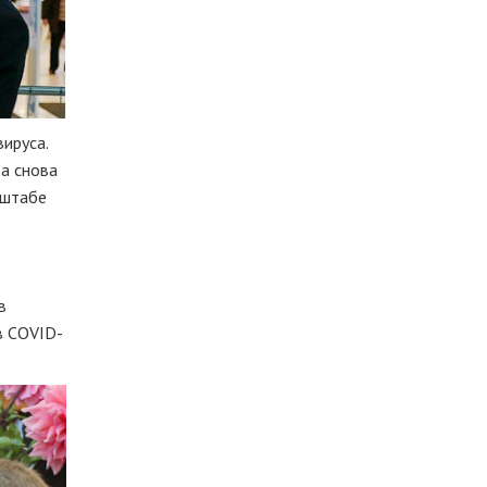
ируса.
ра снова
рштабе
в
в COVID-