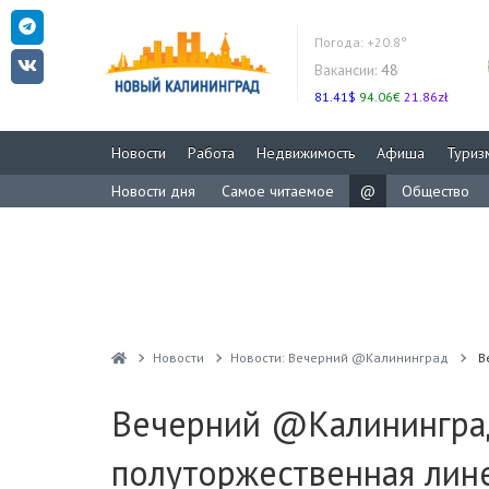
Погода:
+20.8°
Вакансии:
48
81.41$
94.06€
21.86zł
Новости
Работа
Недвижимость
Афиша
Туриз
Новости дня
Самое читаемое
@
Общество
Новости
Новости: Вечерний @Калининград
В
Вечерний @Калининград:
полуторжественная лин