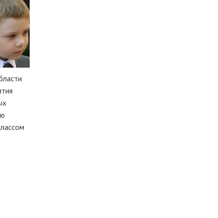
бласти
ятия
ых
лю
классом