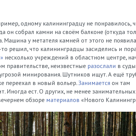
пример, одному калининградцу не понравилось, ч
да он собрал камни на своём балконе (откуда то
. Машина у метателя камней от этого не появила
о-то решил, что калининградцы засиделись и пор
л»
несколько учреждений в областном центре, на
ном правительстве, неизвестные
разослали
в суды
угрозой минирования. Шутников ищут. А ещё тру
е переехал в новый вольер.
Занимается
он там
. Иногда ест. О других, не менее занимательных
 вечернем обзоре
материалов
«Нового Калинингр