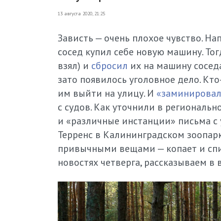
13 августа 2020, 21:25
Зависть — очень плохое чувство. На
сосед купил себе новую машину. Тог
взял) и
сбросил
их на машину соседа
зато появилось уголовное дело. Кт
им выйти на улицу. И
«заминирова
с судов. Как уточнили в региональ
и «различные инстанции» письма с 
Терренс в Калининградском зоопарк
привычными вещами — копает и спит
новостях четверга, рассказываем в