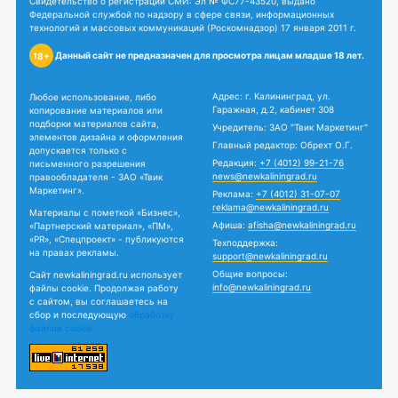
Свидетельство о регистрации СМИ: Эл № ФС77-43520, выдано
Федеральной службой по надзору в сфере связи, информационных
технологий и массовых коммуникаций (Роскомнадзор) 17 января 2011 г.
Данный сайт не предназначен для просмотра лицам младше 18 лет.
18+
Адрес: г. Калининград, ул.
Любое использование, либо
Гаражная, д.2, кабинет 308
копирование материалов или
подборки материалов сайта,
Учредитель: ЗАО "Твик Маркетинг"
элементов дизайна и оформления
Главный редактор: Обрехт О.Г.
допускается только с
Редакция:
+7 (4012) 99-21-76
письменного разрешения
news@newkaliningrad.ru
правообладателя - ЗАО «Твик
Маркетинг».
Реклама:
+7 (4012) 31-07-07
reklama@newkaliningrad.ru
Материалы с пометкой «Бизнес»,
Афиша:
afisha@newkaliningrad.ru
«Партнерский материал», «ПМ»,
«PR», «Спецпроект» - публикуются
Техподдержка:
на правах рекламы.
support@newkaliningrad.ru
Общие вопросы:
Сайт newkaliningrad.ru использует
info@newkaliningrad.ru
файлы cookie. Продолжая работу
с сайтом, вы соглашаетесь на
сбор и последующую
обработку
файлов cookie.