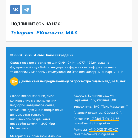
Подпишитесь на нас:
Telegram
,
ВКонтакте
,
MAX
© 2003 - 2026 «Новый Калининград.Ru»
Свидетельство о регистрации СМИ: Эл № ФС77-43520, выдано
Федеральной службой по надзору в сфере связи, информационных
технологий и массовых коммуникаций (Роскомнадзор) 17 января 2011 г.
Данный сайт не предназначен для просмотра лицам младше 18 лет.
18+
Адрес: г. Калининград, ул.
Любое использование, либо
Гаражная, д.2, кабинет 308
копирование материалов или
подборки материалов сайта,
Учредитель: ЗАО "Твик Маркетинг"
элементов дизайна и оформления
Главный редактор: Обрехт О.Г.
допускается только с
Редакция:
+7 (4012) 99-21-76
письменного разрешения
news@newkaliningrad.ru
правообладателя - ЗАО «Твик
Маркетинг».
Реклама:
+7 (4012) 31-07-07
reklama@newkaliningrad.ru
Материалы с пометкой «Бизнес»,