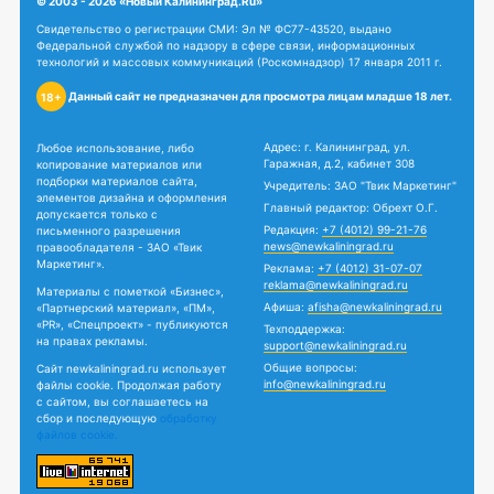
© 2003 - 2026 «Новый Калининград.Ru»
Свидетельство о регистрации СМИ: Эл № ФС77-43520, выдано
Федеральной службой по надзору в сфере связи, информационных
технологий и массовых коммуникаций (Роскомнадзор) 17 января 2011 г.
Данный сайт не предназначен для просмотра лицам младше 18 лет.
18+
Адрес: г. Калининград, ул.
Любое использование, либо
Гаражная, д.2, кабинет 308
копирование материалов или
подборки материалов сайта,
Учредитель: ЗАО "Твик Маркетинг"
элементов дизайна и оформления
Главный редактор: Обрехт О.Г.
допускается только с
Редакция:
+7 (4012) 99-21-76
письменного разрешения
news@newkaliningrad.ru
правообладателя - ЗАО «Твик
Маркетинг».
Реклама:
+7 (4012) 31-07-07
reklama@newkaliningrad.ru
Материалы с пометкой «Бизнес»,
Афиша:
afisha@newkaliningrad.ru
«Партнерский материал», «ПМ»,
«PR», «Спецпроект» - публикуются
Техподдержка:
на правах рекламы.
support@newkaliningrad.ru
Общие вопросы:
Сайт newkaliningrad.ru использует
info@newkaliningrad.ru
файлы cookie. Продолжая работу
с сайтом, вы соглашаетесь на
сбор и последующую
обработку
файлов cookie.