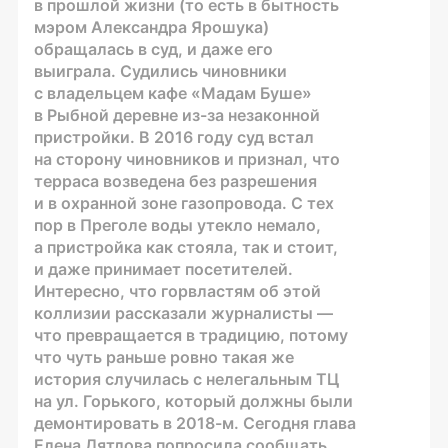
в прошлой жизни (то есть в бытность
мэром Александра Ярошука)
обращалась в суд, и даже его
выиграла. Судились чиновники
с владельцем кафе «Мадам Буше»
в Рыбной деревне из-за незаконной
пристройки. В 2016 году суд встал
на сторону чиновников и признал, что
терраса возведена без разрешения
и в охранной зоне газопровода. С тех
пор в Преголе воды утекло немало,
а пристройка как стояла, так и стоит,
и даже принимает посетителей.
Интересно, что горвластям об этой
коллизии рассказали журналисты —
что превращается в традицию, потому
что чуть раньше ровно такая же
история случилась с нелегальным ТЦ
на ул. Горького, который должны были
демонтировать в 2018-м. Сегодня глава
Елена Дятлова попросила сообщать