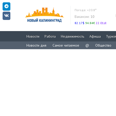
Погода:
+20.8°
Вакансии:
10
82.17$
94.84€
22.01zł
Новости
Работа
Недвижимость
Афиша
Туриз
Новости дня
Самое читаемое
@
Общество