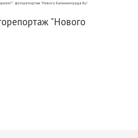
прием?": фоторепортаж "Нового Калининграда.Ru"
торепортаж "Нового