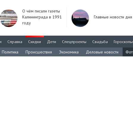
О чём писали газеты
Калининграда в 1991
Главные новости дня
году
м
Справка
Скидки
Дети
Спецпроекты
Свадьба
Гороскопы
Политика
Происшествия
Экономика
Деловые новости
Фот