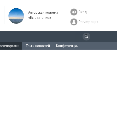
Вход
Авторская колонка
«Есть мнение»
Регистрация
орепортажи
Темы новостей
Конференции