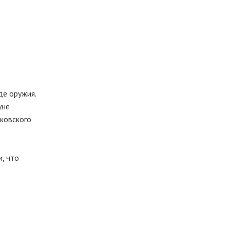
де оружия.
уне
иковского
, что