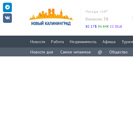
Погода:
+18°
Вакансии:
38
82.17$
94.84€
22.01zł
Новости
Работа
Недвижимость
Афиша
Туриз
Новости дня
Самое читаемое
@
Общество