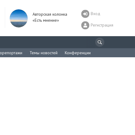
Вход
Авторская колонка
«Есть мнение»
Регистрация
орепортажи
Темы новостей
Конференции