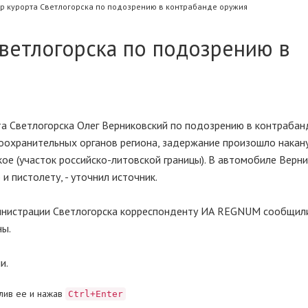
р курорта Светлогорска по подозрению в контрабанде оружия
ветлогорска по подозрению в
а Светлогорска Олег Верниковский по подозрению в контрабан
авоохранительных органов региона, задержание произошло накан
ое (участок российско-литовской границы). В автомобиле Верн
и пистолету, - уточнил источник.
инистрации Светлогорска корреспонденту ИА REGNUM сообщили
ны.
и.
лив ее и нажав
Ctrl+Enter