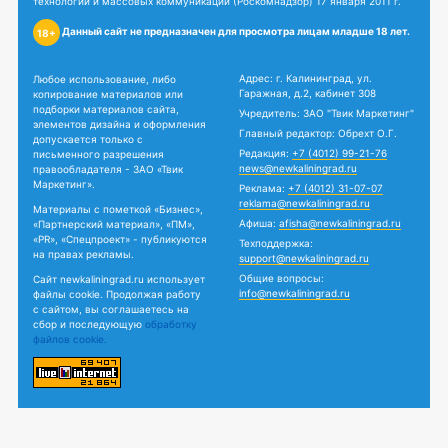
технологий и массовых коммуникаций (Роскомнадзор) 17 января 2011 г.
Данный сайт не предназначен для просмотра лицам младше 18 лет.
18+
Адрес: г. Калининград, ул.
Любое использование, либо
Гаражная, д.2, кабинет 308
копирование материалов или
подборки материалов сайта,
Учредитель: ЗАО "Твик Маркетинг"
элементов дизайна и оформления
Главный редактор: Обрехт О.Г.
допускается только с
Редакция:
+7 (4012) 99-21-76
письменного разрешения
news@newkaliningrad.ru
правообладателя - ЗАО «Твик
Маркетинг».
Реклама:
+7 (4012) 31-07-07
reklama@newkaliningrad.ru
Материалы с пометкой «Бизнес»,
Афиша:
afisha@newkaliningrad.ru
«Партнерский материал», «ПМ»,
«PR», «Спецпроект» - публикуются
Техподдержка:
на правах рекламы.
support@newkaliningrad.ru
Общие вопросы:
Сайт newkaliningrad.ru использует
info@newkaliningrad.ru
файлы cookie. Продолжая работу
с сайтом, вы соглашаетесь на
сбор и последующую
обработку
файлов cookie.