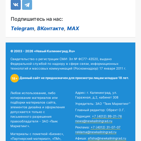
Подпишитесь на нас:
Telegram
,
ВКонтакте
,
MAX
© 2003 - 2026 «Новый Калининград.Ru»
Свидетельство о регистрации СМИ: Эл № ФС77-43520, выдано
Федеральной службой по надзору в сфере связи, информационных
технологий и массовых коммуникаций (Роскомнадзор) 17 января 2011 г.
Данный сайт не предназначен для просмотра лицам младше 18 лет.
18+
Адрес: г. Калининград, ул.
Любое использование, либо
Гаражная, д.2, кабинет 308
копирование материалов или
подборки материалов сайта,
Учредитель: ЗАО "Твик Маркетинг"
элементов дизайна и оформления
Главный редактор: Обрехт О.Г.
допускается только с
Редакция:
+7 (4012) 99-21-76
письменного разрешения
news@newkaliningrad.ru
правообладателя - ЗАО «Твик
Маркетинг».
Реклама:
+7 (4012) 31-07-07
reklama@newkaliningrad.ru
Материалы с пометкой «Бизнес»,
Афиша:
afisha@newkaliningrad.ru
«Партнерский материал», «ПМ»,