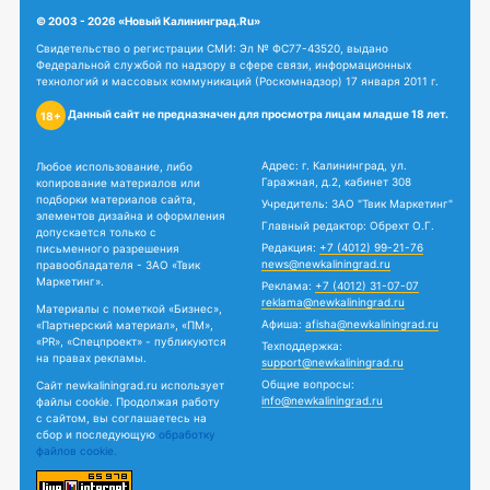
© 2003 - 2026 «Новый Калининград.Ru»
Свидетельство о регистрации СМИ: Эл № ФС77-43520, выдано
Федеральной службой по надзору в сфере связи, информационных
технологий и массовых коммуникаций (Роскомнадзор) 17 января 2011 г.
Данный сайт не предназначен для просмотра лицам младше 18 лет.
18+
Адрес: г. Калининград, ул.
Любое использование, либо
Гаражная, д.2, кабинет 308
копирование материалов или
подборки материалов сайта,
Учредитель: ЗАО "Твик Маркетинг"
элементов дизайна и оформления
Главный редактор: Обрехт О.Г.
допускается только с
Редакция:
+7 (4012) 99-21-76
письменного разрешения
news@newkaliningrad.ru
правообладателя - ЗАО «Твик
Маркетинг».
Реклама:
+7 (4012) 31-07-07
reklama@newkaliningrad.ru
Материалы с пометкой «Бизнес»,
Афиша:
afisha@newkaliningrad.ru
«Партнерский материал», «ПМ»,
«PR», «Спецпроект» - публикуются
Техподдержка:
на правах рекламы.
support@newkaliningrad.ru
Общие вопросы:
Сайт newkaliningrad.ru использует
info@newkaliningrad.ru
файлы cookie. Продолжая работу
с сайтом, вы соглашаетесь на
сбор и последующую
обработку
файлов cookie.