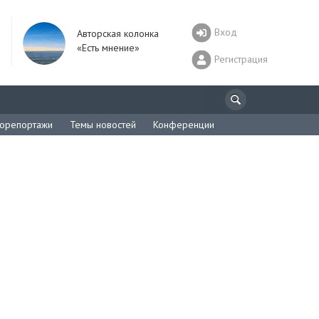
Вход
Авторская колонка
«Есть мнение»
Регистрация
орепортажи
Темы новостей
Конференции