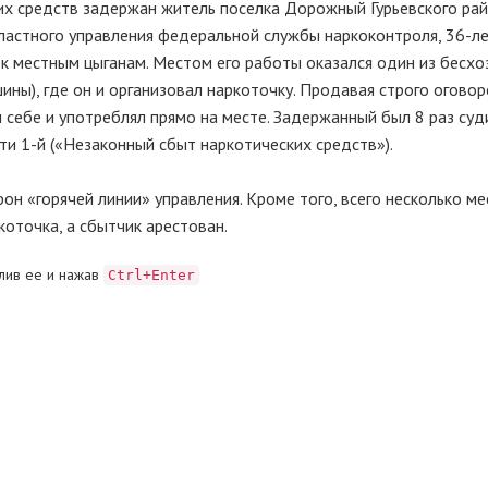
их средств задержан житель поселка Дорожный Гурьевского рай
ластного управления федеральной службы наркоконтроля, 36-л
к местным цыганам. Местом его работы оказался один из бесхо
ины), где он и организовал наркоточку. Продавая строго огово
л себе и употреблял прямо на месте. Задержанный был 8 раз суд
и 1-й («Незаконный сбыт наркотических средств»).
н «горячей линии» управления. Кроме того, всего несколько ме
оточка, а сбытчик арестован.
лив ее и нажав
Ctrl+Enter