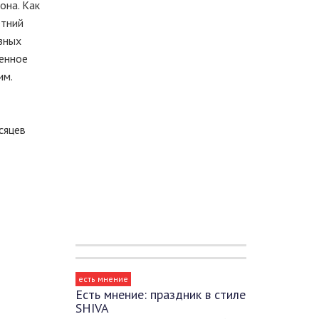
она. Как
етний
зных
ренное
им.
сяцев
есть мнение
Есть мнение: праздник в стиле
SHIVA