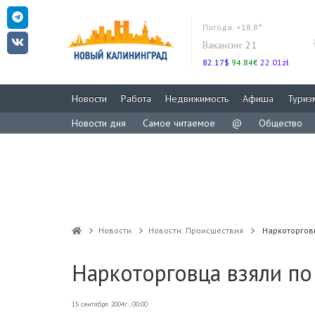
Погода:
+18.8°
Вакансии:
21
82.17$
94.84€
22.01zł
Новости
Работа
Недвижимость
Афиша
Туриз
Новости дня
Самое читаемое
@
Общество
Новости
Новости: Происшествия
Наркоторговц
Наркоторговца взяли по
15 сентября 2004г., 00:00