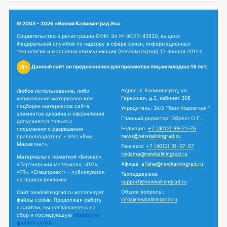
© 2003 - 2026 «Новый Калининград.Ru»
Свидетельство о регистрации СМИ: Эл № ФС77-43520, выдано
Федеральной службой по надзору в сфере связи, информационных
технологий и массовых коммуникаций (Роскомнадзор) 17 января 2011 г.
Данный сайт не предназначен для просмотра лицам младше 18 лет.
18+
Адрес: г. Калининград, ул.
Любое использование, либо
Гаражная, д.2, кабинет 308
копирование материалов или
подборки материалов сайта,
Учредитель: ЗАО "Твик Маркетинг"
элементов дизайна и оформления
Главный редактор: Обрехт О.Г.
допускается только с
Редакция:
+7 (4012) 99-21-76
письменного разрешения
news@newkaliningrad.ru
правообладателя - ЗАО «Твик
Маркетинг».
Реклама:
+7 (4012) 31-07-07
reklama@newkaliningrad.ru
Материалы с пометкой «Бизнес»,
Афиша:
afisha@newkaliningrad.ru
«Партнерский материал», «ПМ»,
«PR», «Спецпроект» - публикуются
Техподдержка:
на правах рекламы.
support@newkaliningrad.ru
Общие вопросы:
Сайт newkaliningrad.ru использует
info@newkaliningrad.ru
файлы cookie. Продолжая работу
с сайтом, вы соглашаетесь на
сбор и последующую
обработку
файлов cookie.