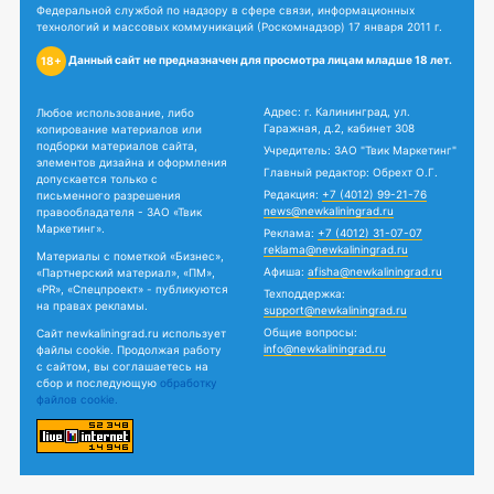
Федеральной службой по надзору в сфере связи, информационных
технологий и массовых коммуникаций (Роскомнадзор) 17 января 2011 г.
Данный сайт не предназначен для просмотра лицам младше 18 лет.
18+
Адрес: г. Калининград, ул.
Любое использование, либо
Гаражная, д.2, кабинет 308
копирование материалов или
подборки материалов сайта,
Учредитель: ЗАО "Твик Маркетинг"
элементов дизайна и оформления
Главный редактор: Обрехт О.Г.
допускается только с
Редакция:
+7 (4012) 99-21-76
письменного разрешения
news@newkaliningrad.ru
правообладателя - ЗАО «Твик
Маркетинг».
Реклама:
+7 (4012) 31-07-07
reklama@newkaliningrad.ru
Материалы с пометкой «Бизнес»,
Афиша:
afisha@newkaliningrad.ru
«Партнерский материал», «ПМ»,
«PR», «Спецпроект» - публикуются
Техподдержка:
на правах рекламы.
support@newkaliningrad.ru
Общие вопросы:
Сайт newkaliningrad.ru использует
info@newkaliningrad.ru
файлы cookie. Продолжая работу
с сайтом, вы соглашаетесь на
сбор и последующую
обработку
файлов cookie.