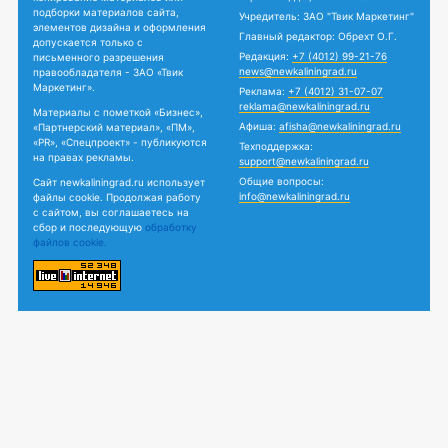
подборки материалов сайта,
Учредитель: ЗАО "Твик Маркетинг"
элементов дизайна и оформления
Главный редактор: Обрехт О.Г.
допускается только с
Редакция:
+7 (4012) 99-21-76
письменного разрешения
news@newkaliningrad.ru
правообладателя - ЗАО «Твик
Маркетинг».
Реклама:
+7 (4012) 31-07-07
reklama@newkaliningrad.ru
Материалы с пометкой «Бизнес»,
Афиша:
afisha@newkaliningrad.ru
«Партнерский материал», «ПМ»,
«PR», «Спецпроект» - публикуются
Техподдержка:
на правах рекламы.
support@newkaliningrad.ru
Общие вопросы:
Сайт newkaliningrad.ru использует
info@newkaliningrad.ru
файлы cookie. Продолжая работу
с сайтом, вы соглашаетесь на
сбор и последующую
обработку
файлов cookie.