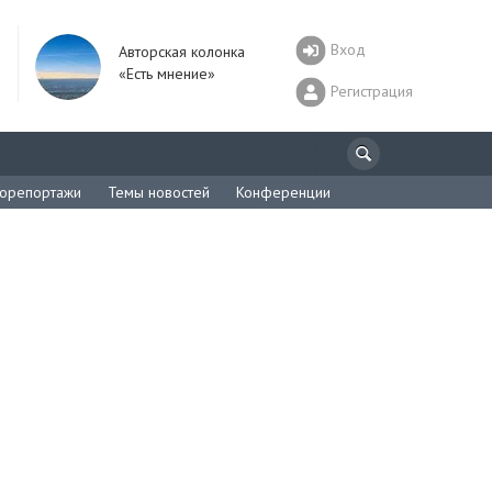
Вход
Авторская колонка
«Есть мнение»
Регистрация
орепортажи
Темы новостей
Конференции