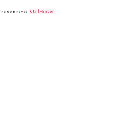
лив ее и нажав
Ctrl+Enter