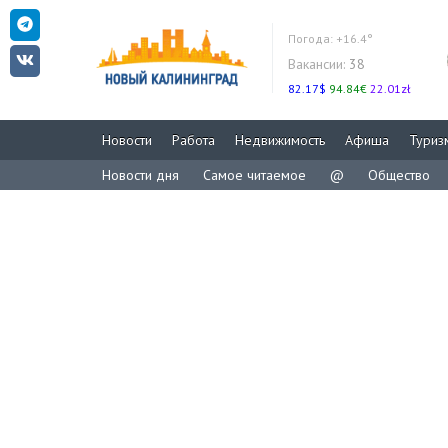
Погода:
+16.4°
Вакансии:
38
82.17$
94.84€
22.01zł
Новости
Работа
Недвижимость
Афиша
Туриз
Новости дня
Самое читаемое
@
Общество