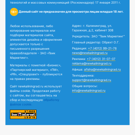
технологий и массовых коммуникаций (Роскомнадзор) 17 января 2011 г.
Данный сайт не предназначен для просмотра лицам младше 18 лет.
18+
Адрес: г. Калининград, ул.
Любое использование, либо
Гаражная, д.2, кабинет 308
копирование материалов или
подборки материалов сайта,
Учредитель: ЗАО "Твик Маркетинг"
элементов дизайна и оформления
Главный редактор: Обрехт О.Г.
допускается только с
Редакция:
+7 (4012) 99-21-76
письменного разрешения
news@newkaliningrad.ru
правообладателя - ЗАО «Твик
Маркетинг».
Реклама:
+7 (4012) 31-07-07
reklama@newkaliningrad.ru
Материалы с пометкой «Бизнес»,
Афиша:
afisha@newkaliningrad.ru
«Партнерский материал», «ПМ»,
«PR», «Спецпроект» - публикуются
Техподдержка:
на правах рекламы.
support@newkaliningrad.ru
Общие вопросы:
Сайт newkaliningrad.ru использует
info@newkaliningrad.ru
файлы cookie. Продолжая работу
с сайтом, вы соглашаетесь на
сбор и последующую
обработку
файлов cookie.