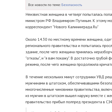
Все новости по теме:
Безопасность
Неизвестная женщина в четверг попыталась попас
министром РФ Владимиром Путиным. К этому мо
корреспондент "Нового Калининграда.Ru"
Около 14.30 по местному времени женщина, одет
регионального правительства и попыталась прос
здание, после чего женщина принялась неразборч
"отказы", и "я вам покажу". В достаточно грубо
режима, после чего женщина продолжила кричать
В течение нескольких минут сотрудники УВД реш
мужчинами в штатском, обеспечивавшими безопа
многочисленные чиновники правительства, включа
из мужчин в штатском вышел наружу вместе с жен
правительство прибыл полпред президента в СЗ