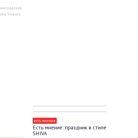
нинградской
ива "Нового
есть мнение
Есть мнение: праздник в стиле
SHIVA