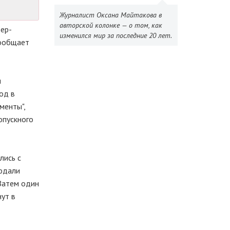
Журналист Оксана Майтакова в
авторской колонке — о том, как
ьер-
изменился мир за последние 20 лет.
сообщает
я
од в
менты",
опускного
лись с
людали
 Затем один
нут в