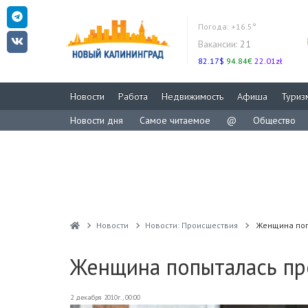
Погода:
+16.5°
Вакансии:
21
82.17$
94.84€
22.01zł
Новости
Работа
Недвижимость
Афиша
Туриз
Новости дня
Самое читаемое
@
Общество
Новости
Новости: Происшествия
Женщина попы
Женщина попыталась про
2 декабря 2010г., 00:00