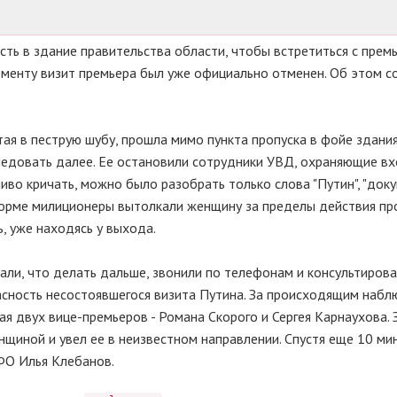
ть в здание правительства области, чтобы встретиться с прем
менту визит премьера был уже официально отменен. Об этом 
ая в пеструю шубу, прошла мимо пункта пропуска в фойе здани
ледовать далее. Ее остановили сотрудники УВД, охраняющие вх
иво кричать, можно было разобрать только слова "Путин", "доку
й форме милиционеры вытолкали женщину за пределы действия пр
, уже находясь у выхода.
али, что делать дальше, звонили по телефонам и консультирова
сность несостоявшегося визита Путина. За происходящим наб
я двух вице-премьеров - Романа Скорого и Сергея Карнаухова.
щиной и увел ее в неизвестном направлении. Спустя еще 10 ми
ФО Илья Клебанов.