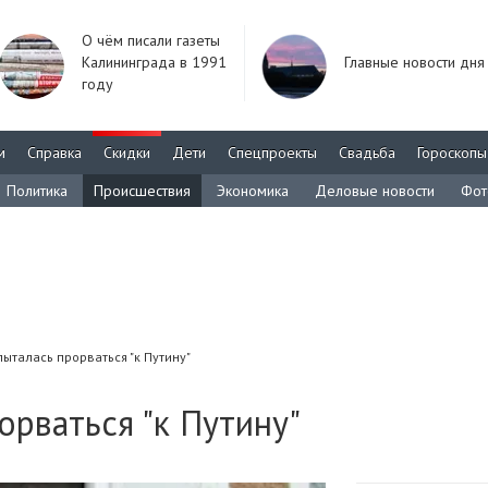
О чём писали газеты
Калининграда в 1991
Главные новости дня
году
м
Справка
Скидки
Дети
Спецпроекты
Свадьба
Гороскопы
Политика
Происшествия
Экономика
Деловые новости
Фот
талась прорваться "к Путину"
рваться "к Путину"