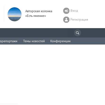
Вход
Авторская колонка
«Есть мнение»
Регистрация
орепортажи
Темы новостей
Конференции