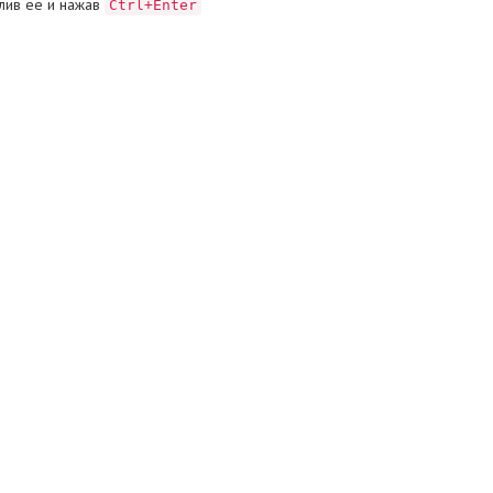
лив ее и нажав
Ctrl+Enter