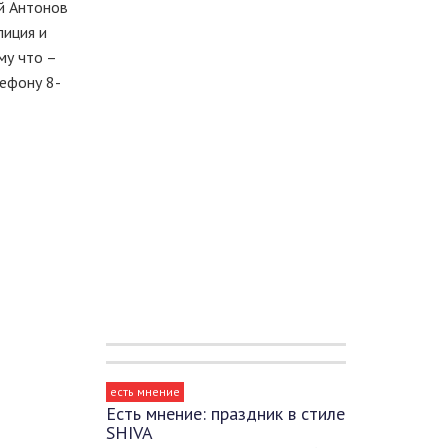
й Антонов
лиция и
му что –
лефону 8-
есть мнение
Есть мнение: праздник в стиле
SHIVA