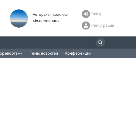
Вход
Авторская колонка
«Есть мнение»
Регистрация
орепортажи
Темы новостей
Конференции