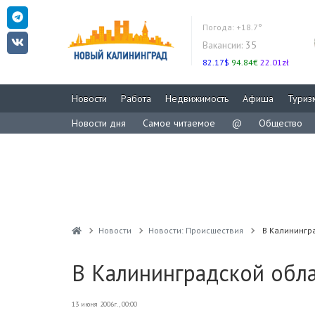
Погода:
+18.7°
Вакансии:
35
82.17$
94.84€
22.01zł
Новости
Работа
Недвижимость
Афиша
Туриз
Новости дня
Самое читаемое
@
Общество
Новости
Новости: Происшествия
В Калинингр
В Калининградской обл
13 июня 2006г., 00:00