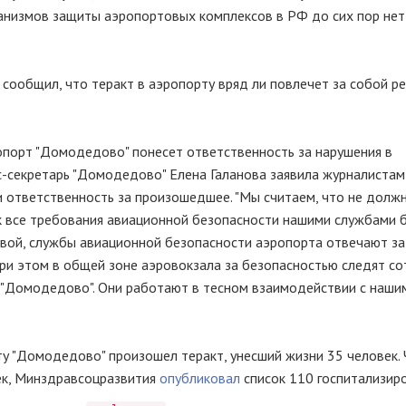
низмов защиты аэропортовых комплексов в РФ до сих пор нет",
сообщил, что теракт в аэропорту вряд ли повлечет за собой р
порт "Домодедово" понесет ответственность за нарушения в
с-секретарь "Домодедово" Елена Галанова заявила журналистам
 ответственность за произошедшее. "Мы считаем, что не долж
к все требования авиационной безопасности нашими службами 
овой, службы авиационной безопасности аэропорта отвечают за 
При этом в общей зоне аэровокзала за безопасностью следят с
 "Домодедово". Они работают в тесном взаимодействии с наши
у "Домодедово" произошел теракт, унесший жизни 35 человек. 
ек, Минздравсоцразвития
опубликовал
список 110 госпитализир