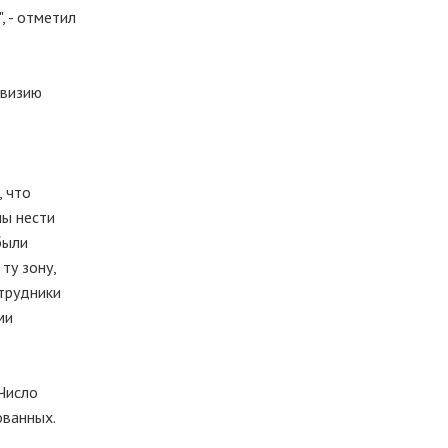
 - отметил
евизию
, что
ны нести
были
ту зону,
отрудники
ми
Число
ованных.