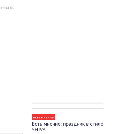
нград.Ru"
есть мнение
Есть мнение: праздник в стиле
SHIVA