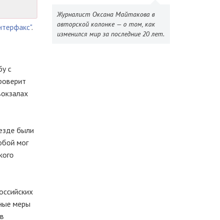
Журналист Оксана Майтакова в
авторской колонке — о том, как
нтерфакс"
.
изменился мир за последние 20 лет.
у с
проверит
вокзалах
езде были
юбой мог
кого
оссийских
вные меры
 в