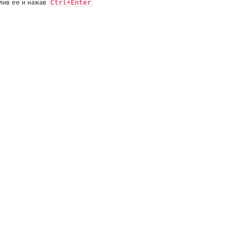
лив ее и нажав
Ctrl+Enter