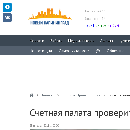
Погода:
+23°
Вакансии:
44
80.93$
93.19€
21.69zł
Новости
Работа
Недвижимость
Афиша
Туриз
Новости дня
Самое читаемое
@
Общество
Новости
Новости: Происшествия
Счетная пала
Счетная палата провери
25 января 2011г., 00:00