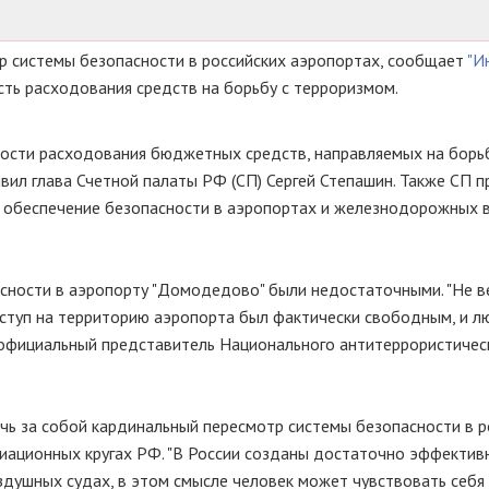
р системы безопасности в российских аэропортах, сообщает
"И
ть расходования средств на борьбу с терроризмом.
ости расходования бюджетных средств, направляемых на борьб
аявил глава Счетной палаты РФ (СП) Сергей Степашин. Также СП 
а обеспечение безопасности в аэропортах и железнодорожных 
сности в аэропорту "Домодедово" были недостаточными. "Не в
Доступ на территорию аэропорта был фактически свободным, и л
ил официальный представитель Национального антитеррористичес
ь за собой кардинальный пересмотр системы безопасности в р
виационных кругах РФ. "В России созданы достаточно эффекти
душных судах, в этом смысле человек может чувствовать себя