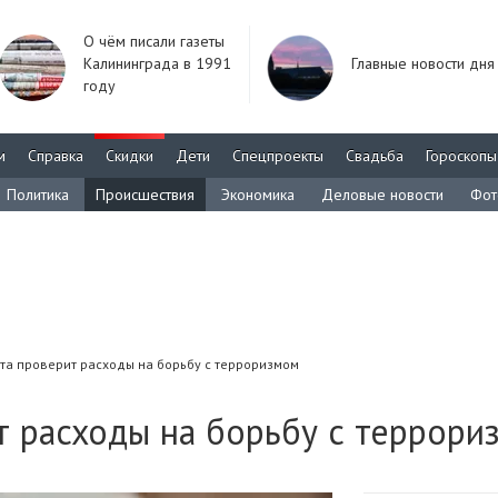
О чём писали газеты
Калининграда в 1991
Главные новости дня
году
м
Справка
Скидки
Дети
Спецпроекты
Свадьба
Гороскопы
Политика
Происшествия
Экономика
Деловые новости
Фот
та проверит расходы на борьбу с терроризмом
т расходы на борьбу с террори