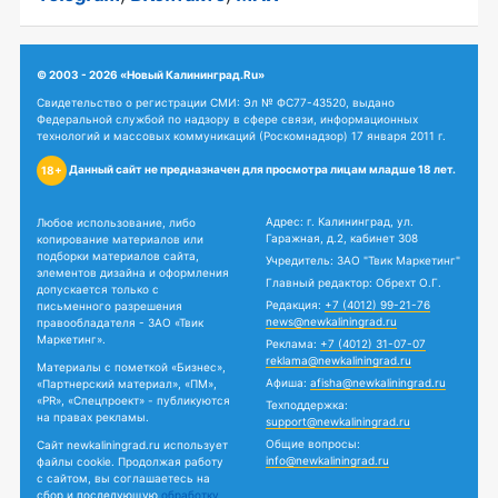
© 2003 - 2026 «Новый Калининград.Ru»
Свидетельство о регистрации СМИ: Эл № ФС77-43520, выдано
Федеральной службой по надзору в сфере связи, информационных
технологий и массовых коммуникаций (Роскомнадзор) 17 января 2011 г.
Данный сайт не предназначен для просмотра лицам младше 18 лет.
18+
Адрес: г. Калининград, ул.
Любое использование, либо
Гаражная, д.2, кабинет 308
копирование материалов или
подборки материалов сайта,
Учредитель: ЗАО "Твик Маркетинг"
элементов дизайна и оформления
Главный редактор: Обрехт О.Г.
допускается только с
Редакция:
+7 (4012) 99-21-76
письменного разрешения
news@newkaliningrad.ru
правообладателя - ЗАО «Твик
Маркетинг».
Реклама:
+7 (4012) 31-07-07
reklama@newkaliningrad.ru
Материалы с пометкой «Бизнес»,
Афиша:
afisha@newkaliningrad.ru
«Партнерский материал», «ПМ»,
«PR», «Спецпроект» - публикуются
Техподдержка:
на правах рекламы.
support@newkaliningrad.ru
Общие вопросы:
Сайт newkaliningrad.ru использует
info@newkaliningrad.ru
файлы cookie. Продолжая работу
с сайтом, вы соглашаетесь на
сбор и последующую
обработку