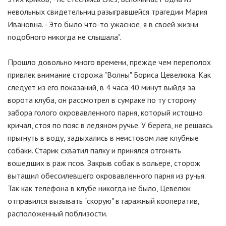
невольных свидетельниц разыгравшейся трагедии Мария
Ивановна. - Это было что-то ужасное, я в своей жизни
подобного никогда не слышала".
Прошло довольно много времени, прежде чем переполох
привлек внимание сторожа "Волны" Бориса Цевелюка. Как
следует из его показаний, в 4 часа 40 минут выйдя за
ворота клуба, он рассмотрел в сумраке по ту сторону
забора голого окровавленного парня, который истошно
кричал, стоя по пояс в ледяном ручье. У берега, не решаясь
прыгнуть в воду, задыхались в неистовом лае клубные
собаки. Старик схватил палку и принялся отгонять
вошедших в раж псов. Закрыв собак в вольере, сторож
вытащил обессилевшего окровавленного парня из ручья.
Так как телефона в клубе никогда не было, Цевелюк
отправился вызывать "скорую" в гаражный кооператив,
расположенный поблизости.