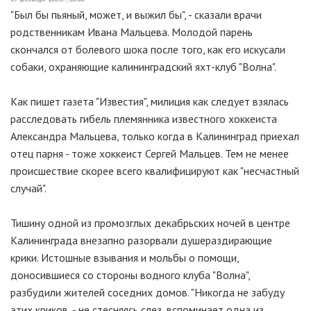
"Был бы пьяный, может, и выжил бы", - сказали врачи
родственникам Ивана Мальцева. Молодой парень
скончался от болевого шока после того, как его искусали
собаки, охраняющие калининградский яхт-клуб "Волна".
Как пишет газета "Известия", милиция как следует взялась
расследовать гибель племянника известного хоккеиста
Александра Мальцева, только когда в Калининград приехал
отец парня - тоже хоккеист Сергей Мальцев. Тем не менее
происшествие скорее всего квалифицируют как "несчастный
случай".
Тишину одной из промозглых декабрьских ночей в центре
Калининграда внезапно разорвали душераздирающие
крики. Истошные взывания и мольбы о помощи,
доносившиеся со стороны водного клуба "Волна",
разбудили жителей соседних домов. "Никогда не забуду
этих криков, - не стесняясь слез, вспоминает одна из