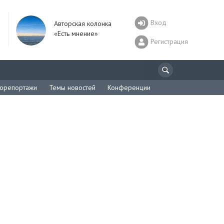
Вход
Авторская колонка
«Есть мнение»
Регистрация
орепортажи
Темы новостей
Конференции