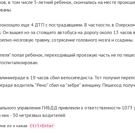
ов, в том числе 5-летний ребенок, скончались на месте происше
ованы.
произошло еще 4 ДТП с пострадавшими. В частности, в Озерско
. Он вышел из-за стоящего автобуса на дорогу около 13 часов в
репно-мозговую травму, сотрясение головного мозга и ссадины.
Опеля" попал ребенок, переходивший проезжую часть не по пеш
 госпитализирован.
алининграде в 19 часов сбил велосипедиста. Тот получил перел
граде водитель "Рено" сбил на "зебре" женщину. Пешеход полу
нального управления ГИБДД привлекли к ответственности 1073 
 них - 30 нетрезвых водителей.
лив ее и нажав
Ctrl+Enter