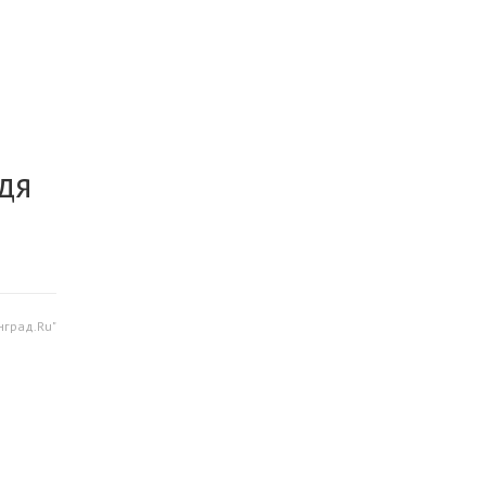
дя
нград.Ru"