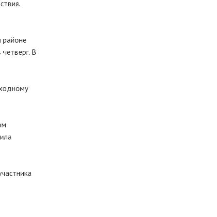
ствия.
м районе
 четверг. В
еходному
ом
чила
участника