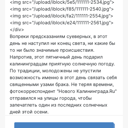
<img src="/upload/iblock/5e5/111111-2534.jpg">
<img src="/upload/iblock/f85/111111-2540.jpg">
<img src="/upload/iblock/fa2/111111-2554.jpg">
<img src="/upload/iblock/e24/111111-2561.jpg">
</div>
Вопреки предсказаниям суеверных, в этот
день не наступил ни конец света, ни какие бы
то ни было значимые происшествия.
Напротив, этот пятничный день подарил
калининградцам приятную солнечную погоду.
По традиции, молодожены не упустили
возможность именно в этот день связать себя
священными узами брака. Не теряя времени,
фотокорреспондент "Нового Калининграда.Ru"
отправился на улицы города, чтобы
запечатлеть один из последних солнечных
дней этой осени.