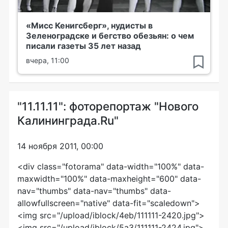
«Мисс Кенигсберг», нудисты в
Зеленоградске и бегство обезьян: о чем
писали газеты 35 лет назад
вчера, 11:00
"11.11.11": фоторепортаж "Нового
Калининграда.Ru"
14 ноября 2011, 00:00
<div class="fotorama" data-width="100%" data-
maxwidth="100%" data-maxheight="600" data-
nav="thumbs" data-nav="thumbs" data-
allowfullscreen="native" data-fit="scaledown">
<img src="/upload/iblock/4eb/111111-2420.jpg">
<img src="/upload/iblock/5a3/111111-2424.jpg">