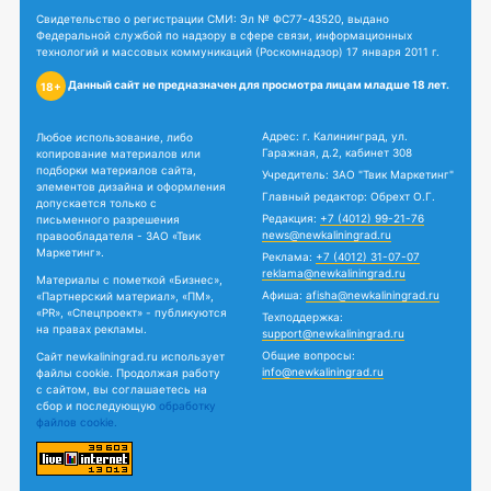
Свидетельство о регистрации СМИ: Эл № ФС77-43520, выдано
Федеральной службой по надзору в сфере связи, информационных
технологий и массовых коммуникаций (Роскомнадзор) 17 января 2011 г.
Данный сайт не предназначен для просмотра лицам младше 18 лет.
18+
Адрес: г. Калининград, ул.
Любое использование, либо
Гаражная, д.2, кабинет 308
копирование материалов или
подборки материалов сайта,
Учредитель: ЗАО "Твик Маркетинг"
элементов дизайна и оформления
Главный редактор: Обрехт О.Г.
допускается только с
Редакция:
+7 (4012) 99-21-76
письменного разрешения
news@newkaliningrad.ru
правообладателя - ЗАО «Твик
Маркетинг».
Реклама:
+7 (4012) 31-07-07
reklama@newkaliningrad.ru
Материалы с пометкой «Бизнес»,
Афиша:
afisha@newkaliningrad.ru
«Партнерский материал», «ПМ»,
«PR», «Спецпроект» - публикуются
Техподдержка:
на правах рекламы.
support@newkaliningrad.ru
Общие вопросы:
Сайт newkaliningrad.ru использует
info@newkaliningrad.ru
файлы cookie. Продолжая работу
с сайтом, вы соглашаетесь на
сбор и последующую
обработку
файлов cookie.