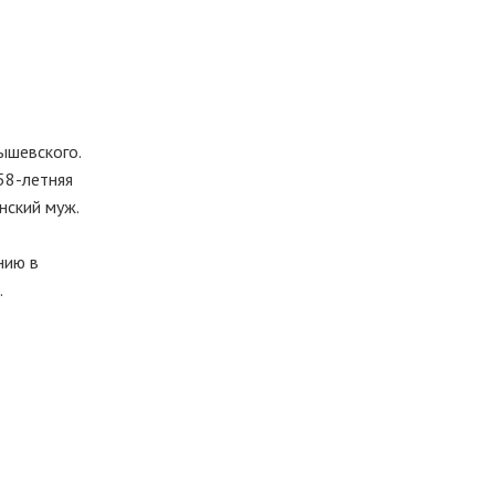
ышевского.
58-летняя
нский муж.
нию в
.