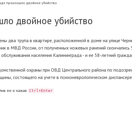
аде произошло двойное убийство
шло двойное убийство
ены два трупа в квартире, расположенной в доме на улице Черн
к в МВД России, от полученных ножевых ранений скончались 
 обслуживания населения Калининграда - и ее 58-летний гражда
домственной охраны при ОВД Центрального района по подозре
ины, состоящего на учете в психоневрологическом диспансере
лив ее и нажав
Ctrl+Enter