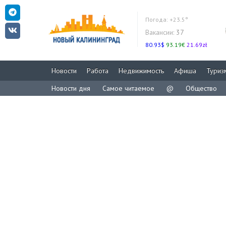
Погода:
+23.5°
Вакансии:
37
80.93$
93.19€
21.69zł
Новости
Работа
Недвижимость
Афиша
Туриз
Новости дня
Самое читаемое
@
Общество