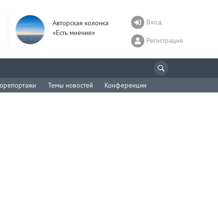
Вход
Авторская колонка
«Есть мнение»
Регистрация
орепортажи
Темы новостей
Конференции