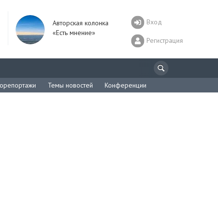
Вход
Авторская колонка
«Есть мнение»
Регистрация
орепортажи
Темы новостей
Конференции