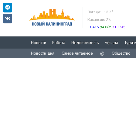
Погода:
+18.2°
Вакансии:
28
81.41$
94.06€
21.86zł
Новости
Работа
Недвижимость
Афиша
Туриз
Новости дня
Самое читаемое
@
Общество