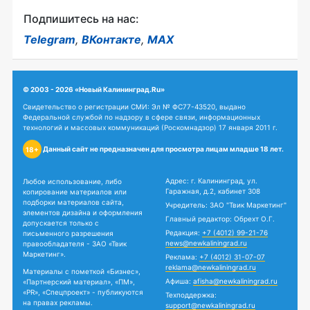
Подпишитесь на нас:
Telegram
,
ВКонтакте
,
MAX
© 2003 - 2026 «Новый Калининград.Ru»
Свидетельство о регистрации СМИ: Эл № ФС77-43520, выдано
Федеральной службой по надзору в сфере связи, информационных
технологий и массовых коммуникаций (Роскомнадзор) 17 января 2011 г.
Данный сайт не предназначен для просмотра лицам младше 18 лет.
18+
Адрес: г. Калининград, ул.
Любое использование, либо
Гаражная, д.2, кабинет 308
копирование материалов или
подборки материалов сайта,
Учредитель: ЗАО "Твик Маркетинг"
элементов дизайна и оформления
Главный редактор: Обрехт О.Г.
допускается только с
Редакция:
+7 (4012) 99-21-76
письменного разрешения
news@newkaliningrad.ru
правообладателя - ЗАО «Твик
Маркетинг».
Реклама:
+7 (4012) 31-07-07
reklama@newkaliningrad.ru
Материалы с пометкой «Бизнес»,
Афиша:
afisha@newkaliningrad.ru
«Партнерский материал», «ПМ»,
«PR», «Спецпроект» - публикуются
Техподдержка:
на правах рекламы.
support@newkaliningrad.ru