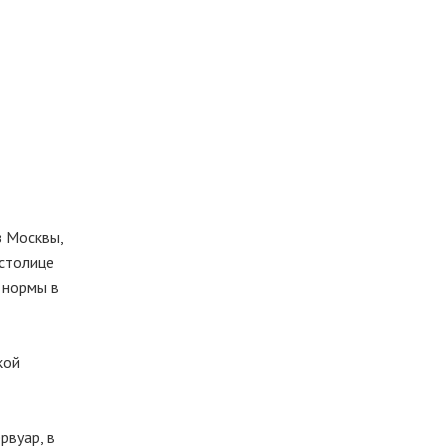
з Москвы,
столице
 нормы в
кой
рвуар, в