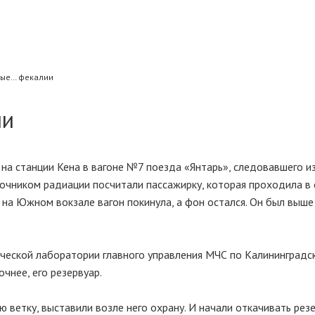
ые… фекалии
ии
на станции Кена в вагоне №7 поезда «Янтарь», следовавшего и
чником радиации посчитали пассажирку, которая проходила в 
 на Южном вокзале вагон покинула, а фон остался. Он был выше
ческой лаборатории главного управления МЧС по Калининградс
очнее, его резервуар.
ю ветку, выставили возле него охрану. И начали откачивать резе