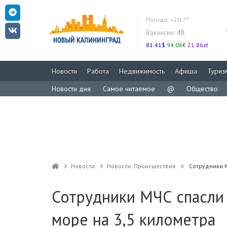
Погода:
+20.7°
Вакансии:
48
81.41$
94.06€
21.86zł
Новости
Работа
Недвижимость
Афиша
Туриз
Новости дня
Самое читаемое
@
Общество
Новости
Новости: Происшествия
Сотрудники М
Сотрудники МЧС спасли 
море на 3,5 километра