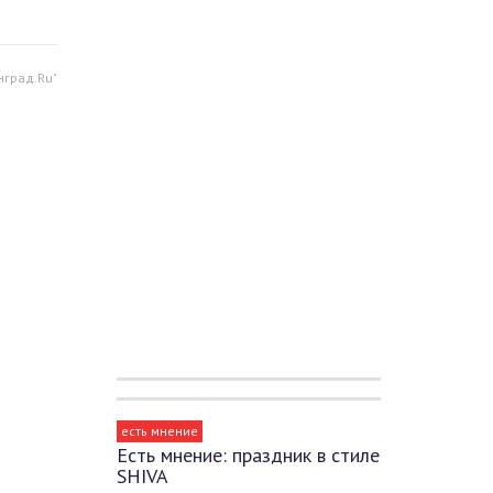
нград.Ru"
есть мнение
Есть мнение: праздник в стиле
SHIVA