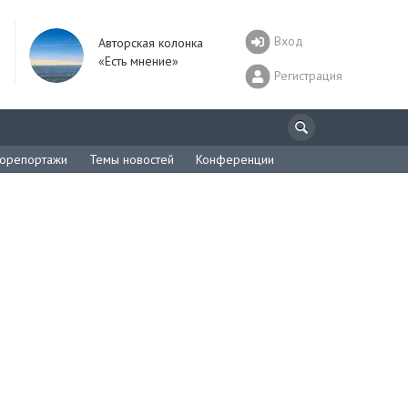
Вход
Авторская колонка
«Есть мнение»
Регистрация
орепортажи
Темы новостей
Конференции