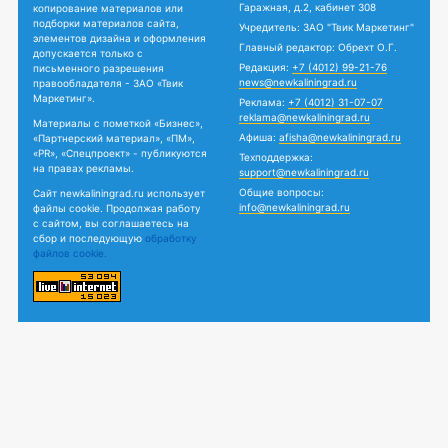
Гаражная, д.2, кабинет 308
копирование материалов или
подборки материалов сайта,
Учредитель: ЗАО "Твик Маркетинг"
элементов дизайна и оформления
Главный редактор: Обрехт О.Г.
допускается только с
Редакция:
+7 (4012) 99-21-76
письменного разрешения
news@newkaliningrad.ru
правообладателя - ЗАО «Твик
Маркетинг».
Реклама:
+7 (4012) 31-07-07
reklama@newkaliningrad.ru
Материалы с пометкой «Бизнес»,
Афиша:
afisha@newkaliningrad.ru
«Партнерский материал», «ПМ»,
«PR», «Спецпроект» - публикуются
Техподдержка:
на правах рекламы.
support@newkaliningrad.ru
Общие вопросы:
Сайт newkaliningrad.ru использует
info@newkaliningrad.ru
файлы cookie. Продолжая работу
с сайтом, вы соглашаетесь на
сбор и последующую
обработку
файлов cookie.