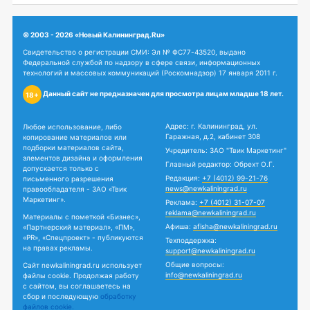
© 2003 - 2026 «Новый Калининград.Ru»
Свидетельство о регистрации СМИ: Эл № ФС77-43520, выдано
Федеральной службой по надзору в сфере связи, информационных
технологий и массовых коммуникаций (Роскомнадзор) 17 января 2011 г.
Данный сайт не предназначен для просмотра лицам младше 18 лет.
18+
Адрес: г. Калининград, ул.
Любое использование, либо
Гаражная, д.2, кабинет 308
копирование материалов или
подборки материалов сайта,
Учредитель: ЗАО "Твик Маркетинг"
элементов дизайна и оформления
Главный редактор: Обрехт О.Г.
допускается только с
Редакция:
+7 (4012) 99-21-76
письменного разрешения
news@newkaliningrad.ru
правообладателя - ЗАО «Твик
Маркетинг».
Реклама:
+7 (4012) 31-07-07
reklama@newkaliningrad.ru
Материалы с пометкой «Бизнес»,
Афиша:
afisha@newkaliningrad.ru
«Партнерский материал», «ПМ»,
«PR», «Спецпроект» - публикуются
Техподдержка:
на правах рекламы.
support@newkaliningrad.ru
Общие вопросы:
Сайт newkaliningrad.ru использует
info@newkaliningrad.ru
файлы cookie. Продолжая работу
с сайтом, вы соглашаетесь на
сбор и последующую
обработку
файлов cookie.