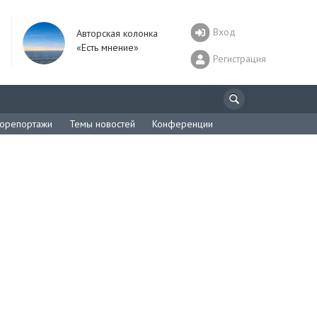
Вход
Авторская колонка
«Есть мнение»
Регистрация
орепортажи
Темы новостей
Конференции