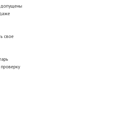
и допущены
одаже
ь свое
тарь
 проверку