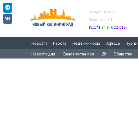
Погода:
+16.5°
Вакансии:
21
82.17$
94.84€
22.01zł
Новости
Работа
Недвижимость
Афиша
Туриз
Новости дня
Самое читаемое
@
Общество