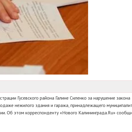
трации Гусевского района Галине Силенко за нарушение закона
продаже нежилого здания и гаража, принадлежащего муниципалит
ссии. Об этом корреспонденту «Нового Калининграда.Ru» сообщ