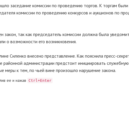
ошло заседание комиссии по проведению торгов. К торгам был
седателя комиссии по проведению конкурсов и аукционов по пр
ен закон, так как председатель комиссии должна была уведомит
ли о возможности его возникновения.
алине Силенко внесено представление. Как пояснила пресс-секре
ве районной администрации предстоит инициировать служебную
е меры к тем, по чьей вине произошло нарушение закона.
лив ее и нажав
Ctrl+Enter