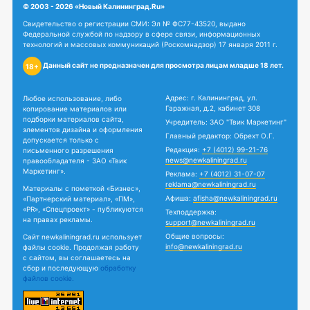
© 2003 - 2026 «Новый Калининград.Ru»
Свидетельство о регистрации СМИ: Эл № ФС77-43520, выдано
Федеральной службой по надзору в сфере связи, информационных
технологий и массовых коммуникаций (Роскомнадзор) 17 января 2011 г.
Данный сайт не предназначен для просмотра лицам младше 18 лет.
18+
Адрес: г. Калининград, ул.
Любое использование, либо
Гаражная, д.2, кабинет 308
копирование материалов или
подборки материалов сайта,
Учредитель: ЗАО "Твик Маркетинг"
элементов дизайна и оформления
Главный редактор: Обрехт О.Г.
допускается только с
Редакция:
+7 (4012) 99-21-76
письменного разрешения
news@newkaliningrad.ru
правообладателя - ЗАО «Твик
Маркетинг».
Реклама:
+7 (4012) 31-07-07
reklama@newkaliningrad.ru
Материалы с пометкой «Бизнес»,
Афиша:
afisha@newkaliningrad.ru
«Партнерский материал», «ПМ»,
«PR», «Спецпроект» - публикуются
Техподдержка:
на правах рекламы.
support@newkaliningrad.ru
Общие вопросы:
Сайт newkaliningrad.ru использует
info@newkaliningrad.ru
файлы cookie. Продолжая работу
с сайтом, вы соглашаетесь на
сбор и последующую
обработку
файлов cookie.