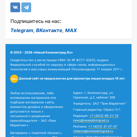
Подпишитесь на нас:
Telegram
,
ВКонтакте
,
MAX
© 2003 - 2026 «Новый Калининград.Ru»
Свидетельство о регистрации СМИ: Эл № ФС77-43520, выдано
Федеральной службой по надзору в сфере связи, информационных
технологий и массовых коммуникаций (Роскомнадзор) 17 января 2011 г.
Данный сайт не предназначен для просмотра лицам младше 18 лет.
18+
Адрес: г. Калининград, ул.
Любое использование, либо
Гаражная, д.2, кабинет 308
копирование материалов или
подборки материалов сайта,
Учредитель: ЗАО "Твик Маркетинг"
элементов дизайна и оформления
Главный редактор: Обрехт О.Г.
допускается только с
Редакция:
+7 (4012) 99-21-76
письменного разрешения
news@newkaliningrad.ru
правообладателя - ЗАО «Твик
Маркетинг».
Реклама:
+7 (4012) 31-07-07
reklama@newkaliningrad.ru
Материалы с пометкой «Бизнес»,