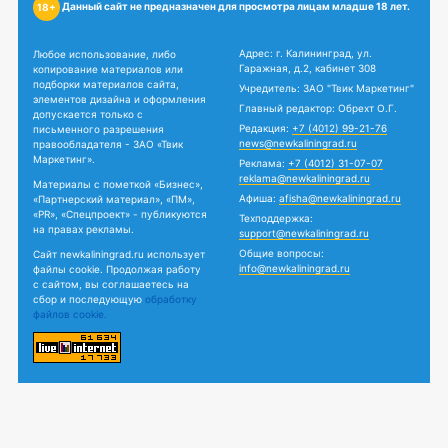
Данный сайт не предназначен для просмотра лицам младше 18 лет.
18+
Адрес: г. Калининград, ул.
Любое использование, либо
Гаражная, д.2, кабинет 308
копирование материалов или
подборки материалов сайта,
Учредитель: ЗАО "Твик Маркетинг"
элементов дизайна и оформления
Главный редактор: Обрехт О.Г.
допускается только с
Редакция:
+7 (4012) 99-21-76
письменного разрешения
news@newkaliningrad.ru
правообладателя - ЗАО «Твик
Маркетинг».
Реклама:
+7 (4012) 31-07-07
reklama@newkaliningrad.ru
Материалы с пометкой «Бизнес»,
Афиша:
afisha@newkaliningrad.ru
«Партнерский материал», «ПМ»,
«PR», «Спецпроект» - публикуются
Техподдержка:
на правах рекламы.
support@newkaliningrad.ru
Общие вопросы:
Сайт newkaliningrad.ru использует
info@newkaliningrad.ru
файлы cookie. Продолжая работу
с сайтом, вы соглашаетесь на
сбор и последующую
обработку
файлов cookie.