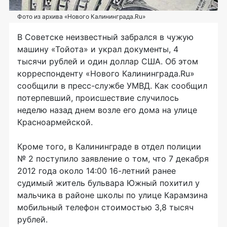
Фото из архива «Нового Калининграда.Ru»
В
Советске неизвестный забрался в
чужую
машину «Тойота» и
украл документы, 4
тысячи рублей и
один доллар США. Об
этом
корреспонденту «Нового Калининграда.Ru»
сообщили в
пресс-службе УМВД. Как сообщил
потерпевший, происшествие случилось
неделю назад днем возле его дома на
улице
Красноармейской.
Кроме того, в
Калининграде в
отдел полиции
№
2
поступило заявление о
том, что 7
декабря
2012 года около 14:00
16-летний
ранее
судимый житель бульвара Южный похитил у
мальчика в
районе школы по
улице Карамзина
мобильный телефон стоимостью 3,8
тысяч
рублей.