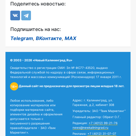
Поделитесь новостью:
Подпишитесь на нас:
Telegram
,
ВКонтакте
,
MAX
© 2003 - 2026 «Новый Калининград.Ru»
Свидетельство о регистрации СМИ: Эл № ФС77-43520, выдано
Федеральной службой по надзору в сфере связи, информационных
технологий и массовых коммуникаций (Роскомнадзор) 17 января 2011 г.
Данный сайт не предназначен для просмотра лицам младше 18 лет.
18+
Адрес: г. Калининград, ул.
Любое использование, либо
Гаражная, д.2, кабинет 308
копирование материалов или
подборки материалов сайта,
Учредитель: ЗАО "Твик Маркетинг"
элементов дизайна и оформления
Главный редактор: Обрехт О.Г.
допускается только с
Редакция:
+7 (4012) 99-21-76
письменного разрешения
news@newkaliningrad.ru
правообладателя - ЗАО «Твик
Маркетинг».
Реклама:
+7 (4012) 31-07-07