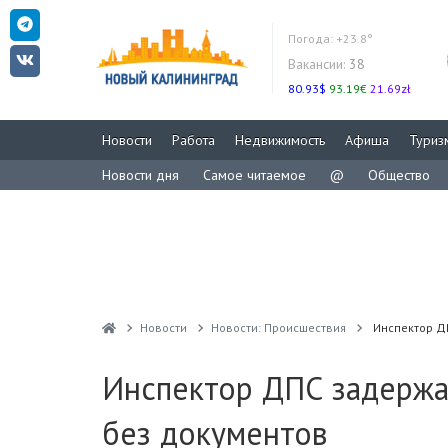
Погода:
+23.8°
Вакансии:
38
80.93$
93.19€
21.69zł
Новости
Работа
Недвижимость
Афиша
Туриз
Новости дня
Самое читаемое
@
Общество
Новости
Новости: Происшествия
Инспектор ДП
Инспектор ДПС задержал
без документов