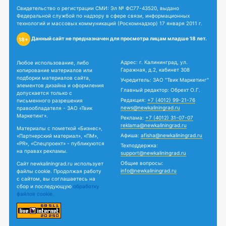
Свидетельство о регистрации СМИ: Эл № ФС77-43520, выдано
Федеральной службой по надзору в сфере связи, информационных
технологий и массовых коммуникаций (Роскомнадзор) 17 января 2011 г.
Данный сайт не предназначен для просмотра лицам младше 18 лет.
18+
Адрес: г. Калининград, ул.
Любое использование, либо
Гаражная, д.2, кабинет 308
копирование материалов или
подборки материалов сайта,
Учредитель: ЗАО "Твик Маркетинг"
элементов дизайна и оформления
Главный редактор: Обрехт О.Г.
допускается только с
Редакция:
+7 (4012) 99-21-76
письменного разрешения
news@newkaliningrad.ru
правообладателя - ЗАО «Твик
Маркетинг».
Реклама:
+7 (4012) 31-07-07
reklama@newkaliningrad.ru
Материалы с пометкой «Бизнес»,
Афиша:
afisha@newkaliningrad.ru
«Партнерский материал», «ПМ»,
«PR», «Спецпроект» - публикуются
Техподдержка:
на правах рекламы.
support@newkaliningrad.ru
Общие вопросы:
Сайт newkaliningrad.ru использует
info@newkaliningrad.ru
файлы cookie. Продолжая работу
с сайтом, вы соглашаетесь на
сбор и последующую
обработку
файлов cookie.