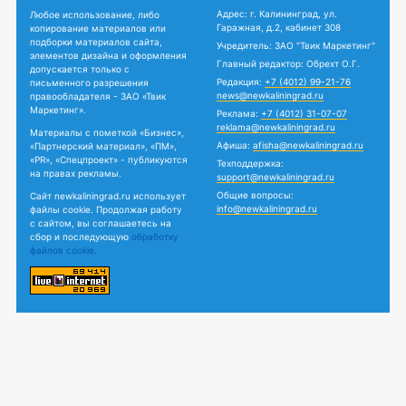
Адрес: г. Калининград, ул.
Любое использование, либо
Гаражная, д.2, кабинет 308
копирование материалов или
подборки материалов сайта,
Учредитель: ЗАО "Твик Маркетинг"
элементов дизайна и оформления
Главный редактор: Обрехт О.Г.
допускается только с
Редакция:
+7 (4012) 99-21-76
письменного разрешения
news@newkaliningrad.ru
правообладателя - ЗАО «Твик
Маркетинг».
Реклама:
+7 (4012) 31-07-07
reklama@newkaliningrad.ru
Материалы с пометкой «Бизнес»,
Афиша:
afisha@newkaliningrad.ru
«Партнерский материал», «ПМ»,
«PR», «Спецпроект» - публикуются
Техподдержка:
на правах рекламы.
support@newkaliningrad.ru
Общие вопросы:
Сайт newkaliningrad.ru использует
info@newkaliningrad.ru
файлы cookie. Продолжая работу
с сайтом, вы соглашаетесь на
сбор и последующую
обработку
файлов cookie.