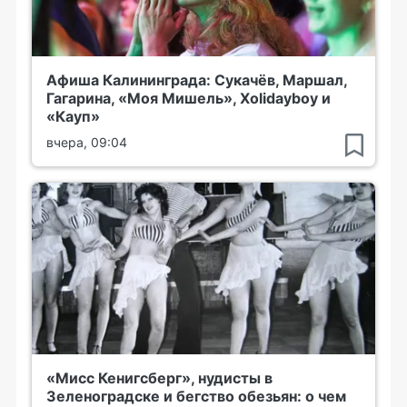
Афиша Калининграда: Сукачёв, Маршал,
Гагарина, «Моя Мишель», Xolidayboy и
«Кауп»
вчера, 09:04
«Мисс Кенигсберг», нудисты в
Зеленоградске и бегство обезьян: о чем