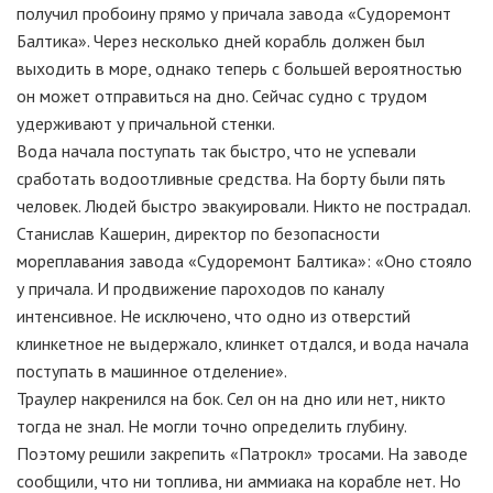
получил пробоину прямо у причала завода «Судоремонт
Балтика». Через несколько дней корабль должен был
выходить в море, однако теперь с большей вероятностью
он может отправиться на дно. Сейчас судно с трудом
удерживают у причальной стенки.
Вода начала поступать так быстро, что не успевали
сработать водоотливные средства. На борту были пять
человек. Людей быстро эвакуировали. Никто не пострадал.
Станислав Кашерин, директор по безопасности
мореплавания завода «Судоремонт Балтика»: «Оно стояло
у причала. И продвижение пароходов по каналу
интенсивное. Не исключено, что одно из отверстий
клинкетное не выдержало, клинкет отдался, и вода начала
поступать в машинное отделение».
Траулер накренился на бок. Сел он на дно или нет, никто
тогда не знал. Не могли точно определить глубину.
Поэтому решили закрепить «Патрокл» тросами. На заводе
сообщили, что ни топлива, ни аммиака на корабле нет. Но