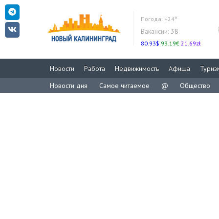
Погода:
+24°
Вакансии:
38
80.93$
93.19€
21.69zł
Новости
Работа
Недвижимость
Афиша
Туриз
Новости дня
Самое читаемое
@
Общество