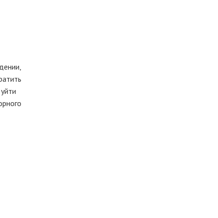
дении,
ратить
 уйти
орного