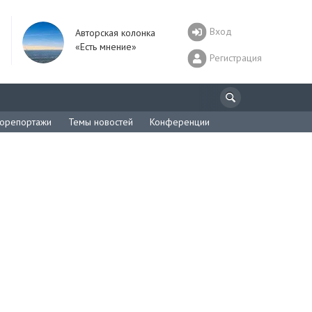
Вход
Авторская колонка
«Есть мнение»
Регистрация
орепортажи
Темы новостей
Конференции