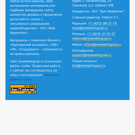
Адрес: г. Калининград, ул.
Любое использование, либо
Гаражная, д.2, кабинет 308
копирование материалов или
подборки материалов сайта,
Учредитель: ЗАО "Твик Маркетинг"
элементов дизайна и оформления
Главный редактор: Обрехт О.Г.
допускается только с
Редакция:
+7 (4012) 99-21-76
письменного разрешения
news@newkaliningrad.ru
правообладателя - ЗАО «Твик
Маркетинг».
Реклама:
+7 (4012) 31-07-07
reklama@newkaliningrad.ru
Материалы с пометкой «Бизнес»,
Афиша:
afisha@newkaliningrad.ru
«Партнерский материал», «ПМ»,
«PR», «Спецпроект» - публикуются
Техподдержка:
на правах рекламы.
support@newkaliningrad.ru
Общие вопросы:
Сайт newkaliningrad.ru использует
info@newkaliningrad.ru
файлы cookie. Продолжая работу
с сайтом, вы соглашаетесь на
сбор и последующую
обработку
файлов cookie.