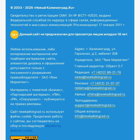
© 2003 - 2026 «Новый Калининград.Ru»
Свидетельство о регистрации СМИ: Эл № ФС77-43520, выдано
Федеральной службой по надзору в сфере связи, информационных
технологий и массовых коммуникаций (Роскомнадзор) 17 января 2011 г.
Данный сайт не предназначен для просмотра лицам младше 18 лет.
18+
Адрес: г. Калининград, ул.
Любое использование, либо
Гаражная, д.2, кабинет 308
копирование материалов или
подборки материалов сайта,
Учредитель: ЗАО "Твик Маркетинг"
элементов дизайна и оформления
Главный редактор: Обрехт О.Г.
допускается только с
Редакция:
+7 (4012) 99-21-76
письменного разрешения
news@newkaliningrad.ru
правообладателя - ЗАО «Твик
Маркетинг».
Реклама:
+7 (4012) 31-07-07
reklama@newkaliningrad.ru
Материалы с пометкой «Бизнес»,
Афиша:
afisha@newkaliningrad.ru
«Партнерский материал», «ПМ»,
«PR», «Спецпроект» - публикуются
Техподдержка:
на правах рекламы.
support@newkaliningrad.ru
Общие вопросы:
Сайт newkaliningrad.ru использует
info@newkaliningrad.ru
файлы cookie. Продолжая работу
с сайтом, вы соглашаетесь на
сбор и последующую
обработку
файлов cookie.