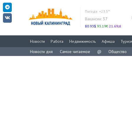
Погода:
+23.5°
Вакансии:
37
80.93$
93.19€
21.69zł
Новости
Работа
Недвижимость
Афиша
Туриз
Новости дня
Самое читаемое
@
Общество