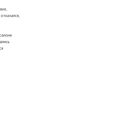
вке,
отказался,
 салоне
ались
ся