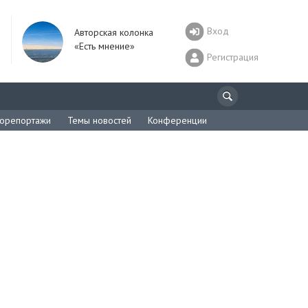
Вход
Авторская колонка
«Есть мнение»
Регистрация
орепортажи
Темы новостей
Конференции