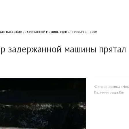
аде пассажир задержанной машины прятал героин в носке
ир задержанной машины прятал
Фото из архива «Нов
Калининграда.Ru»