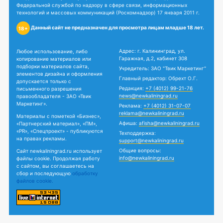
Федеральной службой по надзору в сфере связи, информационных
технологий и массовых коммуникаций (Роскомнадзор) 17 января 2011 г.
Данный сайт не предназначен для просмотра лицам младше 18 лет.
18+
Адрес: г. Калининград, ул.
Любое использование, либо
Гаражная, д.2, кабинет 308
копирование материалов или
подборки материалов сайта,
Учредитель: ЗАО "Твик Маркетинг"
элементов дизайна и оформления
Главный редактор: Обрехт О.Г.
допускается только с
Редакция:
+7 (4012) 99-21-76
письменного разрешения
news@newkaliningrad.ru
правообладателя - ЗАО «Твик
Маркетинг».
Реклама:
+7 (4012) 31-07-07
reklama@newkaliningrad.ru
Материалы с пометкой «Бизнес»,
Афиша:
afisha@newkaliningrad.ru
«Партнерский материал», «ПМ»,
«PR», «Спецпроект» - публикуются
Техподдержка:
на правах рекламы.
support@newkaliningrad.ru
Общие вопросы:
Сайт newkaliningrad.ru использует
info@newkaliningrad.ru
файлы cookie. Продолжая работу
с сайтом, вы соглашаетесь на
сбор и последующую
обработку
файлов cookie.