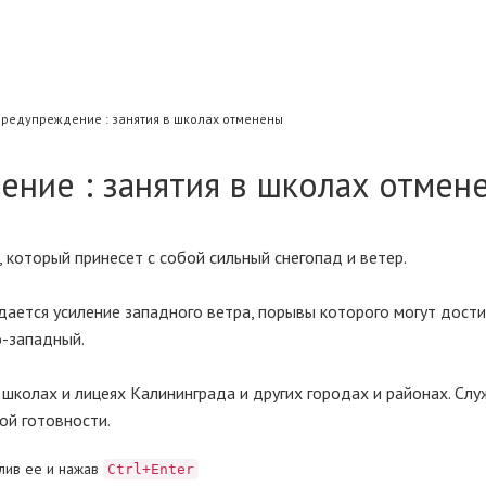
редупреждение : занятия в школах отменены
ние : занятия в школах отмен
 который принесет с собой сильный снегопад и ветер.
ается усиление западного ветра, порывы которого могут дости
о-западный.
школах и лицеях Калининграда и других городах и районах. Сл
й готовности.
лив ее и нажав
Ctrl+Enter