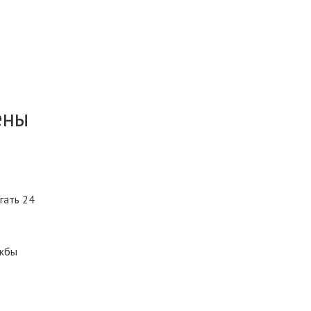
ены
гать 24
ужбы