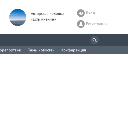
Вход
Авторская колонка
«Есть мнение»
Регистрация
орепортажи
Темы новостей
Конференции