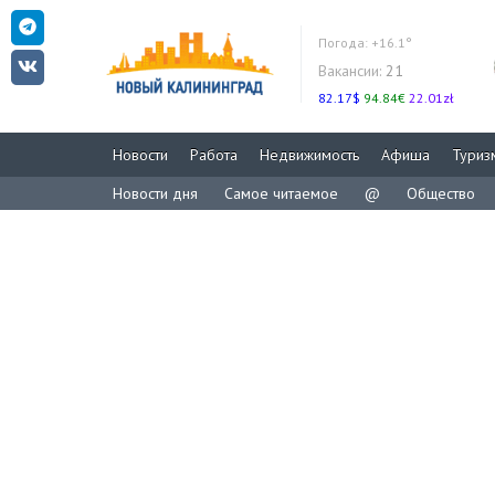
Погода:
+16.1°
Вакансии:
21
82.17$
94.84€
22.01zł
Новости
Работа
Недвижимость
Афиша
Туриз
Новости дня
Самое читаемое
@
Общество