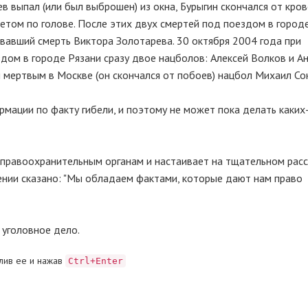
в выпал (или был выброшен) из окна, Бурыгин скончался от кро
етом по голове. После этих двух смертей под поездом в город
овавший смерть Виктора Золотарева. 30 октября 2004 года при
дом в городе Рязани сразу двое нацболов: Алексей Волков и А
 мертвым в Москве (он скончался от побоев) нацбол Михаил Со
рмации по факту гибели, и поэтому не может пока делать каких
к правоохранительным органам и настаивает на тщательном рас
лении сказано: "Мы обладаем фактами, которые дают нам право
 уголовное дело.
лив ее и нажав
Ctrl+Enter