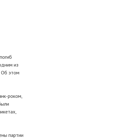
 погиб
одним из
. Об этом
анк-роком,
были
пикетах,
лены партии