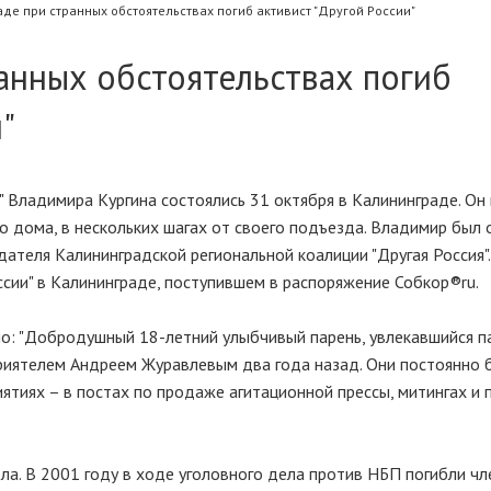
де при странных обстоятельствах погиб активист "Другой России"
анных обстоятельствах погиб
"
" Владимира Кургина состоялись 31 октября в Калининграде. Он
о дома, в нескольких шагах от своего подъезда. Владимир был 
ателя Калининградской региональной коалиции "Другая Россия"
ссии" в Калининграде, поступившем в распоряжение Собкор®ru.
ано: "Добродушный 18-летний улыбчивый парень, увлекавшийся п
приятелем Андреем Журавлевым два года назад. Они постоянно 
ятиях – в постах по продаже агитационной прессы, митингах и 
ла. В 2001 году в ходе уголовного дела против НБП погибли ч