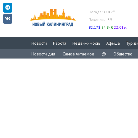
Погода:
+18.2°
Вакансии:
35
82.17$
94.84€
22.01zł
Новости
Работа
Недвижимость
Афиша
Туриз
Новости дня
Самое читаемое
@
Общество