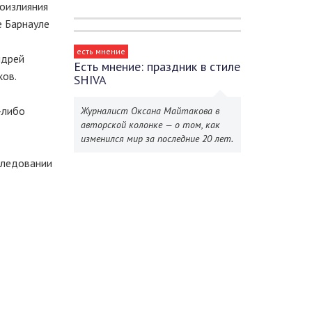
воизлияния
е Барнауле
есть мнение
ндрей
Есть мнение: праздник в стиле
ков.
SHIVA
-либо
Журналист Оксана Майтакова в
авторской колонке — о том, как
изменился мир за последние 20 лет.
следовании