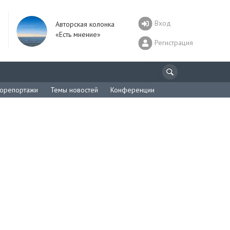
Вход
Авторская колонка
«Есть мнение»
Регистрация
орепортажи
Темы новостей
Конференции