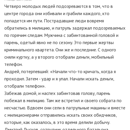
Четверо молодых людей подозреваются в том, что в
центре города они избивали и грабили каждого, кто
попадется им пути. Пострадавшие люди вовремя
обратились в милицию, и патруль задержал подозреваемых
по горячим следам. Мужчина с забинтованной головой и
парень, одетый явно не по сезону. Это первые жертвы
криминального квартета. Они же и последние. С одного
сняли куртку, а у второго отобрали деньги, мобильный
телефон.
Андрей, потерпевший: «Начали что-то кричать, когда я
проходил. Затем - удар и я упал. Начали искать деньги,
отобрали телефон».
Забежав домой, и наспех забинтовав голову, парень
побежал в милицию. Там же встретил и своего собрата по
несчастью. Вдвоем они сели в патрульные машины и вместе
с милиционерами отправились искать своих обидчиков,
которые, как оказалось, в это время делили добычу.
Дмитрий Лысков, сотрудник отдельного батальона