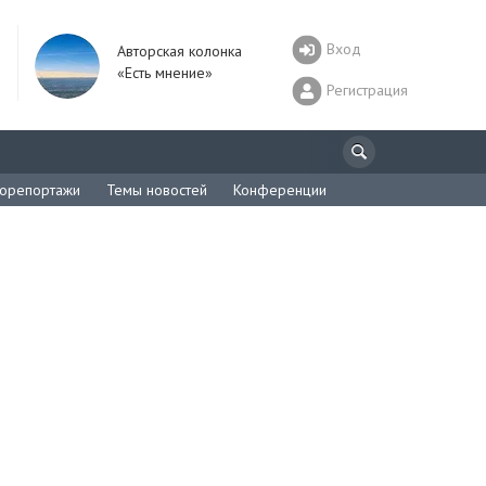
Вход
Авторская колонка
«Есть мнение»
Регистрация
орепортажи
Темы новостей
Конференции