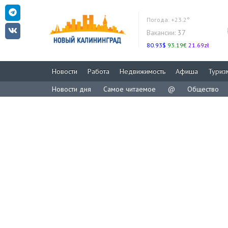
Погода:
+23.2°
Вакансии:
37
80.93$
93.19€
21.69zł
Новости
Работа
Недвижимость
Афиша
Туриз
Новости дня
Самое читаемое
@
Общество