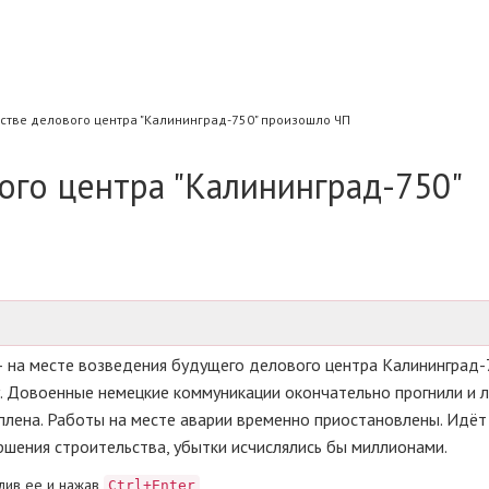
стве делового центра "Калининград-750" произошло ЧП
ого центра "Калининград-750"
– на месте возведения будущего делового центра Калининград-
 Довоенные немецкие коммуникации окончательно прогнили и л
плена. Работы на месте аварии временно приостановлены. Идёт
ршения строительства, убытки исчислялись бы миллионами.
лив ее и нажав
Ctrl+Enter