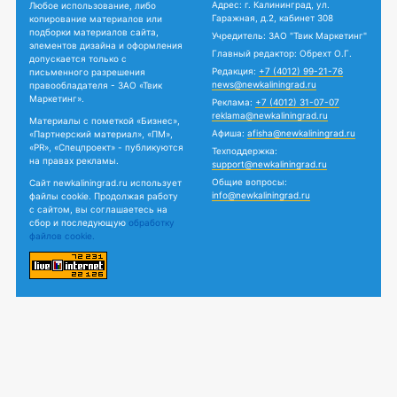
Адрес: г. Калининград, ул.
Любое использование, либо
Гаражная, д.2, кабинет 308
копирование материалов или
подборки материалов сайта,
Учредитель: ЗАО "Твик Маркетинг"
элементов дизайна и оформления
Главный редактор: Обрехт О.Г.
допускается только с
Редакция:
+7 (4012) 99-21-76
письменного разрешения
news@newkaliningrad.ru
правообладателя - ЗАО «Твик
Маркетинг».
Реклама:
+7 (4012) 31-07-07
reklama@newkaliningrad.ru
Материалы с пометкой «Бизнес»,
Афиша:
afisha@newkaliningrad.ru
«Партнерский материал», «ПМ»,
«PR», «Спецпроект» - публикуются
Техподдержка:
на правах рекламы.
support@newkaliningrad.ru
Общие вопросы:
Сайт newkaliningrad.ru использует
info@newkaliningrad.ru
файлы cookie. Продолжая работу
с сайтом, вы соглашаетесь на
сбор и последующую
обработку
файлов cookie.