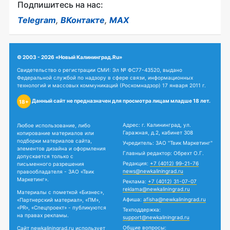
Подпишитесь на нас:
Telegram
,
ВКонтакте
,
MAX
© 2003 - 2026 «Новый Калининград.Ru»
Свидетельство о регистрации СМИ: Эл № ФС77-43520, выдано
Федеральной службой по надзору в сфере связи, информационных
технологий и массовых коммуникаций (Роскомнадзор) 17 января 2011 г.
Данный сайт не предназначен для просмотра лицам младше 18 лет.
18+
Адрес: г. Калининград, ул.
Любое использование, либо
Гаражная, д.2, кабинет 308
копирование материалов или
подборки материалов сайта,
Учредитель: ЗАО "Твик Маркетинг"
элементов дизайна и оформления
Главный редактор: Обрехт О.Г.
допускается только с
Редакция:
+7 (4012) 99-21-76
письменного разрешения
news@newkaliningrad.ru
правообладателя - ЗАО «Твик
Маркетинг».
Реклама:
+7 (4012) 31-07-07
reklama@newkaliningrad.ru
Материалы с пометкой «Бизнес»,
Афиша:
afisha@newkaliningrad.ru
«Партнерский материал», «ПМ»,
«PR», «Спецпроект» - публикуются
Техподдержка:
на правах рекламы.
support@newkaliningrad.ru
Общие вопросы:
Сайт newkaliningrad.ru использует